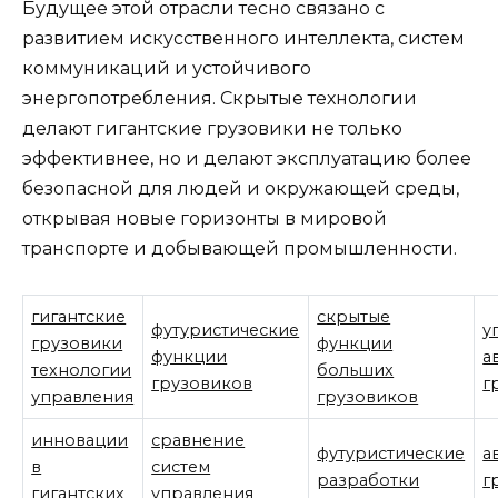
Будущее этой отрасли тесно связано с
развитием искусственного интеллекта, систем
коммуникаций и устойчивого
энергопотребления. Скрытые технологии
делают гигантские грузовики не только
эффективнее, но и делают эксплуатацию более
безопасной для людей и окружающей среды,
открывая новые горизонты в мировой
транспорте и добывающей промышленности.
гигантские
скрытые
футуристические
у
грузовики
функции
функции
а
технологии
больших
грузовиков
г
управления
грузовиков
инновации
сравнение
футуристические
а
в
систем
разработки
г
гигантских
управления