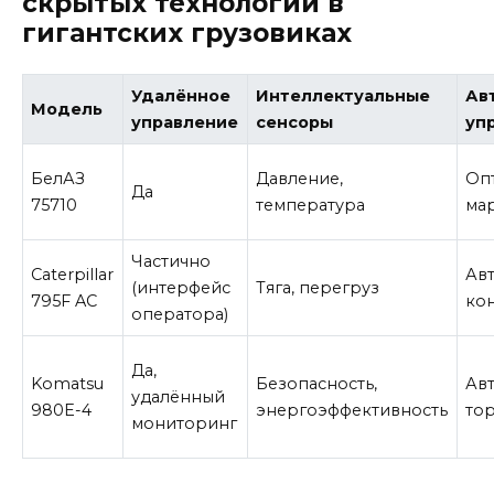
скрытых технологий в
гигантских грузовиках
Удалённое
Интеллектуальные
Ав
Модель
управление
сенсоры
уп
БелАЗ
Давление,
Оп
Да
75710
температура
ма
Частично
Caterpillar
Ав
(интерфейс
Тяга, перегруз
795F AC
кон
оператора)
Да,
Komatsu
Безопасность,
Ав
удалённый
980E-4
энергоэффективность
то
мониторинг