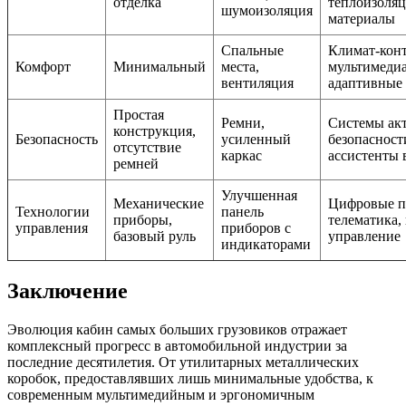
отделка
теплоизоля
шумоизоляция
материалы
Спальные
Климат-конт
Комфорт
Минимальный
места,
мультимедиа
вентиляция
адаптивные 
Простая
Ремни,
Системы ак
конструкция,
Безопасность
усиленный
безопасност
отсутствие
каркас
ассистенты 
ремней
Улучшенная
Механические
Цифровые п
Технологии
панель
приборы,
телематика,
управления
приборов с
базовый руль
управление
индикаторами
Заключение
Эволюция кабин самых больших грузовиков отражает
комплексный прогресс в автомобильной индустрии за
последние десятилетия. От утилитарных металлических
коробок, предоставлявших лишь минимальные удобства, к
современным мультимедийным и эргономичным