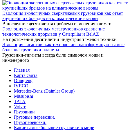
Эволюция экологичных сверхтяжелых грузовиков как ответ
крупнейших брендов на климатические вызовы
В последние десятилетия проблема изменения климата
Эволюция экологичных мегагрузовиков сравнение
технологических прорывов у Caterpillar и BelAZ
На протяжении десятилетий индустрия тяжелой техники
Эволюция гигантов: как технологии трансформируют самые
большие грузовики планеты.
Грузовики-гиганты всегда были символом мощи и
инженерного
Главная
Карта сайта
Dongfeng
IVECO
Mercedes-Benz (Daimler Group)
Mitsubishi
TATA
Volvo:
Грузовики
Грузовые перевозки.
Грузоперевозки.
Какие самые большие грузовики в мире