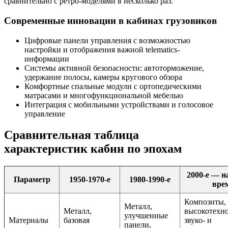
сравнительно с ретро-моделями в несколько раз.
Современные инновации в кабинах грузовиков
Цифровые панели управления с возможностью
настройки и отображения важной telematics-
информации
Системы активной безопасности: автоторможение,
удержание полосы, камеры кругового обзора
Комфортные спальные модули с ортопедическими
матрасами и многофункциональной мебелью
Интеграция с мобильными устройствами и голосовое
управление
Сравнительная таблица
характеристик кабин по эпохам
2000-е — н
Параметр
1950-1970-е
1980-1990-е
вре
Композиты,
Металл,
Металл,
высокотехн
улучшенные
Материалы
базовая
звуко- и
панели,