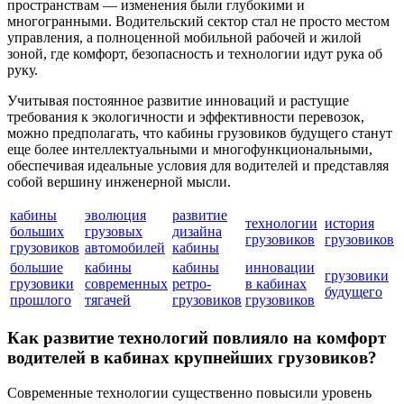
пространствам — изменения были глубокими и
многогранными. Водительский сектор стал не просто местом
управления, а полноценной мобильной рабочей и жилой
зоной, где комфорт, безопасность и технологии идут рука об
руку.
Учитывая постоянное развитие инноваций и растущие
требования к экологичности и эффективности перевозок,
можно предполагать, что кабины грузовиков будущего станут
еще более интеллектуальными и многофункциональными,
обеспечивая идеальные условия для водителей и представляя
собой вершину инженерной мысли.
кабины
эволюция
развитие
технологии
история
больших
грузовых
дизайна
грузовиков
грузовиков
грузовиков
автомобилей
кабины
большие
кабины
кабины
инновации
грузовики
грузовики
современных
ретро-
в кабинах
будущего
прошлого
тягачей
грузовиков
грузовиков
Как развитие технологий повлияло на комфорт
водителей в кабинах крупнейших грузовиков?
Современные технологии существенно повысили уровень