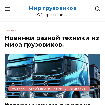
Перейти
Мир грузовиков
к
содержанию
Обзоры техники
ГЛАВНАЯ
Новинки разной техники из
мира грузовиков.
НОВИНКИ РАЗНОЙ ТЕХНИКИ ИЗ МИРА ГРУЗОВИКОВ.
Инновации в автономных грузовиках