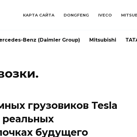
КАРТА САЙТА
DONGFENG
IVECO
MITSUB
ercedes-Benz (Daimler Group)
Mitsubishi
TAT
возки.
мных грузовиков Tesla
в реальных
почках будущего