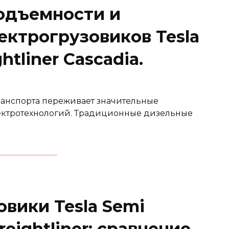
одъемности и
ектрогрузовиков Tesla
ghtliner Cascadia.
ранспорта переживает значительные
ектротехнологий. Традиционные дизельные
вики Tesla Semi
eightliner: сравнение