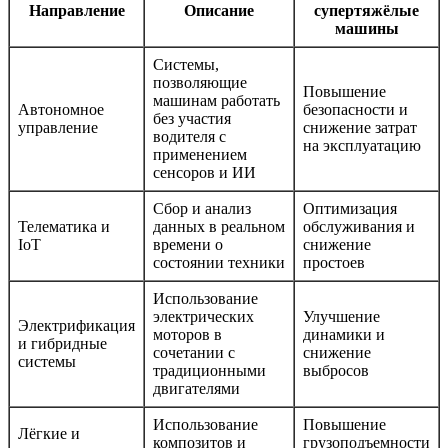
Направление
Описание
супертяжёлые
машины
Системы,
позволяющие
Повышение
машинам работать
Автономное
безопасности и
без участия
управление
снижение затрат
водителя с
на эксплуатацию
применением
сенсоров и ИИ
Сбор и анализ
Оптимизация
Телематика и
данных в реальном
обслуживания и
IoT
времени о
снижение
состоянии техники
простоев
Использование
электрических
Улучшение
Электрификация
моторов в
динамики и
и гибридные
сочетании с
снижение
системы
традиционными
выбросов
двигателями
Использование
Повышение
Лёгкие и
композитов и
грузоподъемности