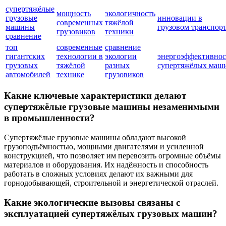
супертяжёлые
мощность
экологичность
грузовые
инновации в
современных
тяжёлой
машины
грузовом транспор
грузовиков
техники
сравнение
топ
современные
сравнение
гигантских
технологии в
экологии
энергоэффективнос
грузовых
тяжёлой
разных
супертяжёлых маш
автомобилей
технике
грузовиков
Какие ключевые характеристики делают
супертяжёлые грузовые машины незаменимыми
в промышленности?
Супертяжёлые грузовые машины обладают высокой
грузоподъёмностью, мощными двигателями и усиленной
конструкцией, что позволяет им перевозить огромные объёмы
материалов и оборудования. Их надёжность и способность
работать в сложных условиях делают их важными для
горнодобывающей, строительной и энергетической отраслей.
Какие экологические вызовы связаны с
эксплуатацией супертяжёлых грузовых машин?