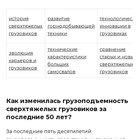
история
развитие
технологически
сверхтяжелых
горнодобывающей
инновации в
грузовиков
техники
грузовиках
технические
сравнение
эволюция
характеристики
старых и новых
карьеров и
больших
сверхтяжелых
грузовиков
самосвалов
грузовиков
Как изменилась грузоподъемность
сверхтяжелых грузовиков за
последние 50 лет?
За последние пять десятилетий