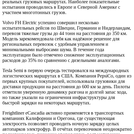
реальных грузовых маршрутах. Наиболее показательные
испытания проводились в Европе и Северной Америке с
участием многотонных грузов.
Volvo FH Electric успешно совершил несколько
испытательных рейсов по Швеции, Германии и Нидерландам,
перевозя тяжелые грузы до 44 тонн на расстояния до 350 км.
Модель зарекомендовала себя как надёжное решение для
региональных перевозок с удобным управлением и
минимальными выбросами шума. В течение года
эксплуатации было отмечено снижение эксплуатационных
расходов до 35% по сравнению с дизельными аналогами.
Tesla Semi в первую очередь тестировался на международных
логистических маршрутах в США. Компания PepsiCo, один из
первых крупных покупателей, использовала грузовики для
доставки продукции на расстояния до 600 км за день. Пилоты
отметили уверенную динамику разгона и долгий запас хода,
но также указали на ограничения инфраструктуры для
быстрой зарядки на некоторых маршрутах.
Freightliner eCascadia активно применяется в транспортных
компаниях Калифорнии и Орегона, где существующая
электросеть позволяет проводить ночную зарядку целых
автопарков электрофур. В отчётах перевозчиков неоднократно