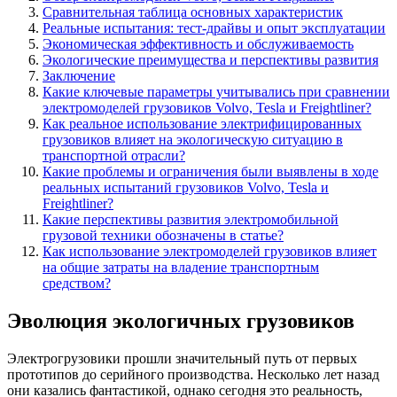
Сравнительная таблица основных характеристик
Реальные испытания: тест-драйвы и опыт эксплуатации
Экономическая эффективность и обслуживаемость
Экологические преимущества и перспективы развития
Заключение
Какие ключевые параметры учитывались при сравнении
электромоделей грузовиков Volvo, Tesla и Freightliner?
Как реальное использование электрифицированных
грузовиков влияет на экологическую ситуацию в
транспортной отрасли?
Какие проблемы и ограничения были выявлены в ходе
реальных испытаний грузовиков Volvo, Tesla и
Freightliner?
Какие перспективы развития электромобильной
грузовой техники обозначены в статье?
Как использование электромоделей грузовиков влияет
на общие затраты на владение транспортным
средством?
Эволюция экологичных грузовиков
Электрогрузовики прошли значительный путь от первых
прототипов до серийного производства. Несколько лет назад
они казались фантастикой, однако сегодня это реальность,