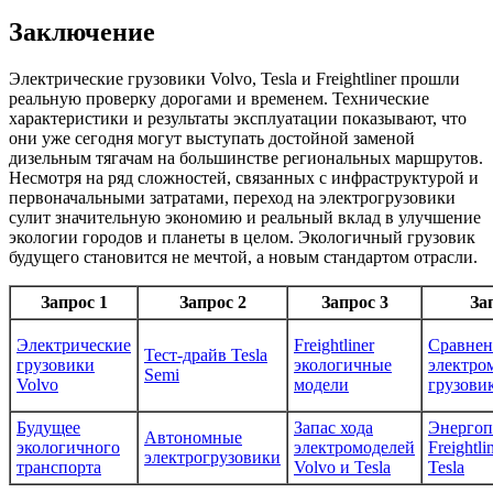
Заключение
Электрические грузовики Volvo, Tesla и Freightliner прошли
реальную проверку дорогами и временем. Технические
характеристики и результаты эксплуатации показывают, что
они уже сегодня могут выступать достойной заменой
дизельным тягачам на большинстве региональных маршрутов.
Несмотря на ряд сложностей, связанных с инфраструктурой и
первоначальными затратами, переход на электрогрузовики
сулит значительную экономию и реальный вклад в улучшение
экологии городов и планеты в целом. Экологичный грузовик
будущего становится не мечтой, а новым стандартом отрасли.
Запрос 1
Запрос 2
Запрос 3
За
Электрические
Freightliner
Сравнен
Тест-драйв Tesla
грузовики
экологичные
электро
Semi
Volvo
модели
грузови
Будущее
Запас хода
Энергоп
Автономные
экологичного
электромоделей
Freightl
электрогрузовики
транспорта
Volvo и Tesla
Tesla