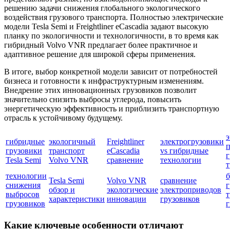
решению задачи снижения глобального экологического
воздействия грузового транспорта. Полностью электрические
модели Tesla Semi и Freightliner eCascadia задают высокую
планку по экологичности и технологичности, в то время как
гибридный Volvo VNR предлагает более практичное и
адаптивное решение для широкой сферы применения.
В итоге, выбор конкретной модели зависит от потребностей
бизнеса и готовности к инфраструктурным изменениям.
Внедрение этих инновационных грузовиков позволит
значительно снизить выбросы углерода, повысить
энергетическую эффективность и приблизить транспортную
отрасль к устойчивому будущему.
гибридные
экологичный
Freightliner
электрогрузовики
п
грузовики
транспорт
eCascadia
vs гибридные
г
Tesla Semi
Volvo VNR
сравнение
технологии
т
технологии
б
Tesla Semi
Volvo VNR
сравнение
снижения
г
обзор и
экологические
электроприводов
выбросов
т
характеристики
инновации
грузовиков
грузовиков
Какие ключевые особенности отличают