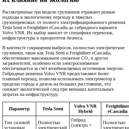
Рассмотренные три модели грузовиков отражают разные
подходы к экологичному переходу в тяжелых
грузоперевозках: от полного электрифицированного решения
Tesla Semi и Freightliner eCascadia до гибридного варианта
Volvo VNR. Их выбор зависит от специфики перевозок,
инфраструктуры и приоритетов бизнеса.
В контексте сокращения выбросов, полностью электрические
грузовики, такие как Tesla Semi и Freightliner eCascadia,
обеспечивают максимальное снижение CO₂ и других
загрязнителей, особенно если электроснабжение
обеспечивается за счет возобновляемых источников энергии.
Гибридные решения Volvo VNR предоставляют более
плавный переход, позволяя использовать электромотор в
пределах города и дизель на больших расстояниях, что
снижает экологический след при меньших капитальных
затратах на инфраструктуру.
Volvo VNR
Freightline
Параметр
Tesla Semi
Hybrid
eCascadia
Гибрид
Тип силовой
Полностью
Полностью
(электро +
установки
электрический
электрическ