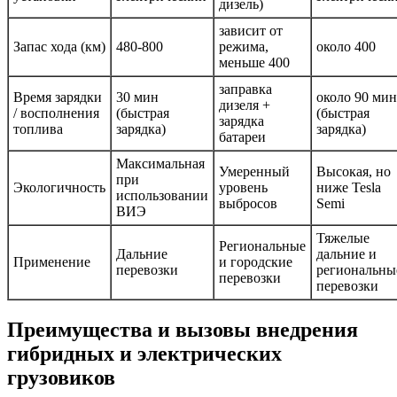
дизель)
зависит от
Запас хода (км)
480-800
режима,
около 400
меньше 400
заправка
Время зарядки
30 мин
около 90 мин
дизеля +
/ восполнения
(быстрая
(быстрая
зарядка
топлива
зарядка)
зарядка)
батареи
Максимальная
Умеренный
Высокая, но
при
Экологичность
уровень
ниже Tesla
использовании
выбросов
Semi
ВИЭ
Тяжелые
Региональные
Дальние
дальние и
Применение
и городские
перевозки
региональны
перевозки
перевозки
Преимущества и вызовы внедрения
гибридных и электрических
грузовиков