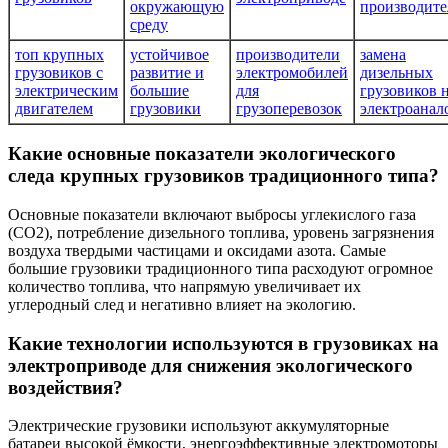
окружающую
производите
среду
топ крупных
устойчивое
производители
замена
грузовиков с
развитие и
электромобилей
дизельных
электрическим
большие
для
грузовиков 
двигателем
грузовики
грузоперевозок
электроанал
Какие основные показатели экологического
следа крупных грузовиков традиционного типа?
Основные показатели включают выбросы углекислого газа
(CO2), потребление дизельного топлива, уровень загрязнения
воздуха твердыми частицами и оксидами азота. Самые
большие грузовики традиционного типа расходуют огромное
количество топлива, что напрямую увеличивает их
углеродный след и негативно влияет на экологию.
Какие технологии используются в грузовиках на
электроприводе для снижения экологического
воздействия?
Электрические грузовики используют аккумуляторные
батареи высокой ёмкости, энергоэффективные электромоторы