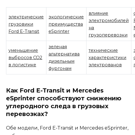
влияние
электрические
экологические
электромобилей
грузовики
преимущества
на
Ford E-Transit
eSprinter
грузоперевозки
зеленая
уменьшение
технические
альтернатива
выбросов CO2
характеристики
дизельным
в логистике
электрованов
фургонам
Как Ford E-Transit и Mercedes
eSprinter способствуют снижению
углеродного следа в грузовых
перевозках?
Обе модели, Ford E-Transit и Mercedes eSprinter,