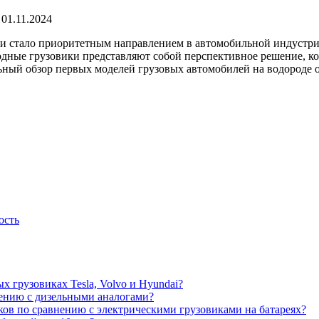
01.11.2024
и стало приоритетным направлением в автомобильной индустрии.
родные грузовики представляют собой перспективное решение,
ный обзор первых моделей грузовых автомобилей на водороде от
ость
 грузовиках Tesla, Volvo и Hyundai?
нению с дизельными аналогами?
ов по сравнению с электрическими грузовиками на батареях?