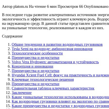
Автор
platom.ru
На чтение
6 мин
Просмотров
66
Опубликовано
В последние годы развитие альтернативных источников энерги
экологичность и эффективность играют ключевую роль. Водо
на окружающую среду. В данной статье представлен сравнитель
на уникальные технологии, реализованные в каждом из них.
Содержание
Общие тенденции в развитии водородных грузовиков
Tesla Semi на водороде: амбициозная инновация
Технологические особенности
Преимущества и недостатки
Volvo Vera Hydrogen: автоматизация и устойчивость
Концепция и инновации
Преимущества и недостатки
Hyundai Xcient Fuel Cell: фокус на практичность и надежн
Ключевые технологические решения
Преимущества и недостатки
Сравнительная таблица ключевых характеристик
Заключение
Какие уникальные технологии использованы в водородных
Как водородные грузовики влияют на экологию по срав
Какие преимущества и недостатки у водородных грузовик