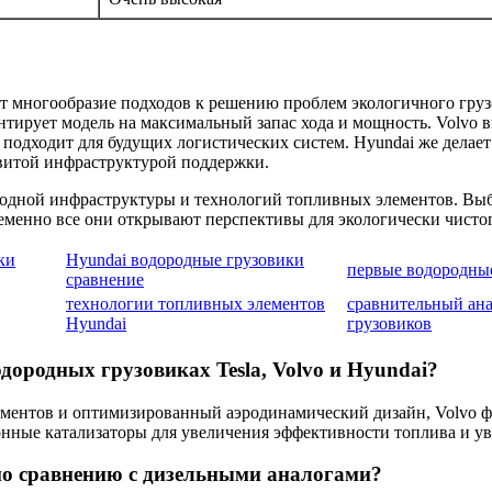
ют многообразие подходов к решению проблем экологичного груз
тирует модель на максимальный запас хода и мощность. Volvo 
дходит для будущих логистических систем. Hyundai же делает с
звитой инфраструктурой поддержки.
родной инфраструктуры и технологий топливных элементов. Выб
еменно все они открывают перспективы для экологически чисто
ки
Hyundai водородные грузовики
первые водородны
сравнение
технологии топливных элементов
сравнительный ан
Hyundai
грузовиков
ородных грузовиках Tesla, Volvo и Hyundai?
ементов и оптимизированный аэродинамический дизайн, Volvo 
онные катализаторы для увеличения эффективности топлива и ув
по сравнению с дизельными аналогами?