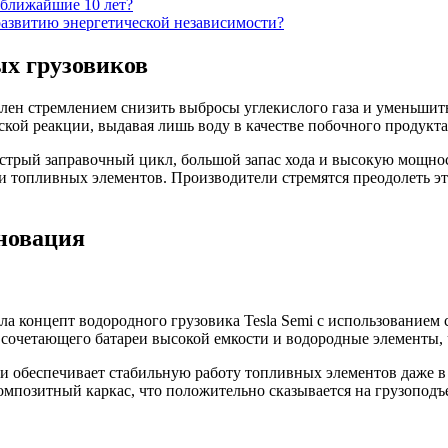
 ближайшие 10 лет?
развитию энергетической независимости?
ых грузовиков
лен стремлением снизить выбросы углекислого газа и уменьшит
ой реакции, выдавая лишь воду в качестве побочного продукта
трый заправочный цикл, большой запас хода и высокую мощност
и топливных элементов. Производители стремятся преодолеть э
нновация
ила концепт водородного грузовика Tesla Semi с использованием
 сочетающего батареи высокой емкости и водородные элементы, ч
и обеспечивает стабильную работу топливных элементов даже в
омпозитный каркас, что положительно сказывается на грузопод