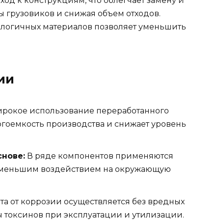
д к конструкциям, что облегчает замену и
ы грузовиков и снижая объем отходов.
ологичных материалов позволяет уменьшить
ии
рокое использование переработанного
гоемкость производства и снижает уровень
снове:
В ряде компонентов применяются
 меньшим воздействием на окружающую
а от коррозии осуществляется без вредных
ы токсинов при эксплуатации и утилизации.