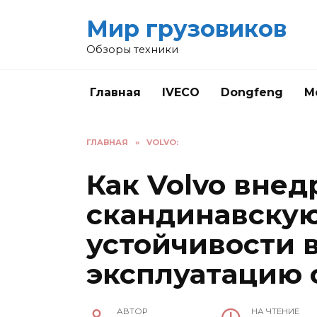
Перейти
Мир грузовиков
к
содержанию
Обзоры техники
Главная
IVECO
Dongfeng
M
ГЛАВНАЯ
»
VOLVO:
Как Volvo внед
скандинавску
устойчивости 
эксплуатацию 
АВТОР
НА ЧТЕНИЕ