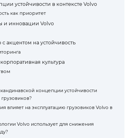
ции устойчивости в контексте Volvo
ость как приоритет
 и инновации Volvo
 с акцентом на устойчивость
иторинга
 корпоративная культура
твом
скандинавской концепции устойчивости
х грузовиков?
я влияет на эксплуатацию грузовиков Volvo в
логии Volvo использует для снижения
ду?