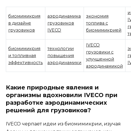
и
биомимикрия
аэродинамика
экономия
I
в дизайне
грузовиков
топлива с
г
грузовиков
IVECO
биомимикрией
т
IVECO
биомимикрия
технологии
э
грузовики с
и топливная
повышения
г
улучшенной
эффективность
аэродинамики
I
аэродинамикой
Какие природные явления и
организмы вдохновили IVECO при
разработке аэродинамических
решений для грузовиков?
IVECO черпает идеи из биомимикрии, изучая