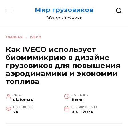
Перейти
Мир грузовиков
к
содержанию
Обзоры техники
ГЛАВНАЯ
»
IVECO
Как IVECO использует
биомимикрию в дизайне
грузовиков для повышения
аэродинамики и экономии
топлива
АВТОР
НА ЧТЕНИЕ
platom.ru
6 мин
ПРОСМОТРОВ
ОПУБЛИКОВАНО
76
09.11.2024