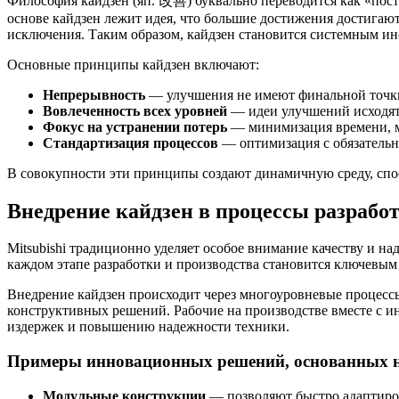
Философия кайдзен (яп. 改善) буквально переводится как «пос
основе кайдзен лежит идея, что большие достижения достига
исключения. Таким образом, кайдзен становится системным и
Основные принципы кайдзен включают:
Непрерывность
— улучшения не имеют финальной точки
Вовлеченность всех уровней
— идеи улучшений исходят к
Фокус на устранении потерь
— минимизация времени, ма
Стандартизация процессов
— оптимизация с обязательн
В совокупности эти принципы создают динамичную среду, сп
Внедрение кайдзен в процессы разработ
Mitsubishi традиционно уделяет особое внимание качеству и 
каждом этапе разработки и производства становится ключевы
Внедрение кайдзен происходит через многоуровневые процессы
конструктивных решений. Рабочие на производстве вместе с и
издержек и повышению надежности техники.
Примеры инновационных решений, основанных н
Модульные конструкции
— позволяют быстро адаптиров