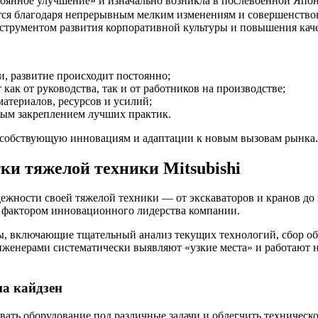
тоянное улучшение» и изначально возникла в послевоенной Япо
ются благодаря непрерывным мелким изменениям и совершенство
нструментом развития корпоративной культуры и повышения кач
, развитие происходит постоянно;
ак от руководства, так и от работников на производстве;
териалов, ресурсов и усилий;
ым закреплением лучших практик.
особствующую инновациям и адаптации к новым вызовам рынка.
ки тяжелой техники Mitsubishi
надежности своей тяжелой техники — от экскаваторов и кранов 
м фактором инновационного лидерства компании.
, включающие тщательный анализ текущих технологий, сбор обр
нженерами систематически выявляют «узкие места» и работают 
а кайдзен
ать оборудование под различные задачи и облегчить техническ