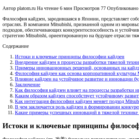
Автор
platom.ru
На чтение
6 мин
Просмотров
77
Опубликовано
Философия кайдзен, зародившаяся в Японии, представляет со
отраслях. В компании Mitsubishi, признанной одним из миров
подходов, обеспечивающих конкурентоспособность и устойчив
стратегию Mitsubishi, ориентированную на будущее отрасли т
Содержание
Истоки и ключевые принципы философии кайдзен
Внедрение кайдзен в процессы разработки тяжелой техник
Примеры инновационных решений, основанных на кайд
Философия кайдзен как основа корпоративной культуры M
Влияние кайдзен на устойчивое развитие и инновации б
Заключение
Как философия кайдзен влияет на процессы разработки ин
Каким образом кайдзен способствует устойчивому развит
Как интеграция философии кайдзен меняет подход Mitsub
В чем заключается роль кайдзен в формировании конкуре
Какие примеры успешных инноваций в тяжелой технике M
Истоки и ключевые принципы философ