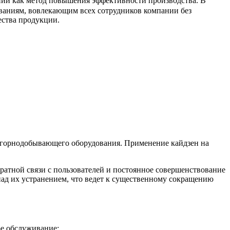
нии как метод повышения эффективности производства. В
ваниям, вовлекающим всех сотрудников компании без
ества продукции.
до горнодобывающего оборудования. Применение кайдзен на
атной связи с пользователей и постоянное совершенствование
над их устранением, что ведет к существенному сокращению
ое обслуживание;