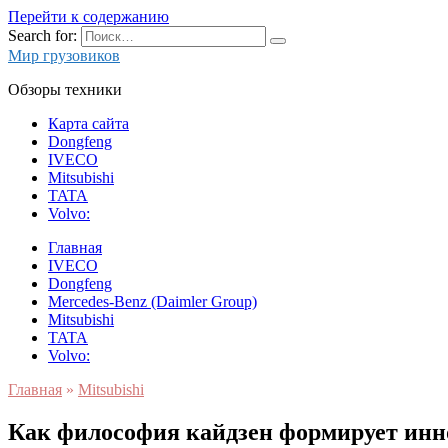
Перейти к содержанию
Search for:
Мир грузовиков
Обзоры техники
Карта сайта
Dongfeng
IVECO
Mitsubishi
TATA
Volvo:
Главная
IVECO
Dongfeng
Mercedes-Benz (Daimler Group)
Mitsubishi
TATA
Volvo:
Главная
»
Mitsubishi
Как философия кайдзен формирует инно