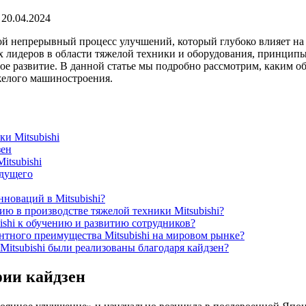
20.04.2024
бой непрерывный процесс улучшений, который глубоко влияет на
ых лидеров в области тяжелой техники и оборудования, принцип
ое развитие. В данной статье мы подробно рассмотрим, каким 
яжелого машиностроения.
и Mitsubishi
зен
itsubishi
удущего
новаций в Mitsubishi?
ию в производстве тяжелой техники Mitsubishi?
ishi к обучению и развитию сотрудников?
нтного преимущества Mitsubishi на мировом рынке?
itsubishi были реализованы благодаря кайдзен?
ии кайдзен