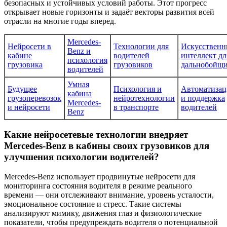
безопасных и устойчивых условий работы. Этот прогресс
открывает новые горизонты и задаёт векторы развития всей
отрасли на многие годы вперед.
Mercedes-
Нейросети в
Технологии для
Искусствен
Benz и
кабине
водителей
интеллект дл
психология
грузовика
грузовиков
дальнобойщ
водителей
Умная
Будущее
Психология и
Автоматизац
кабина
грузоперевозок
нейротехнологии
и поддержка
Mercedes-
и нейросети
в транспорте
водителей
Benz
Какие нейросетевые технологии внедряет
Mercedes-Benz в кабины своих грузовиков для
улучшения психологии водителей?
Mercedes-Benz использует продвинутые нейросети для
мониторинга состояния водителя в режиме реального
времени — они отслеживают внимание, уровень усталости,
эмоциональное состояние и стресс. Такие системы
анализируют мимику, движения глаз и физиологические
показатели, чтобы предупреждать водителя о потенциальной