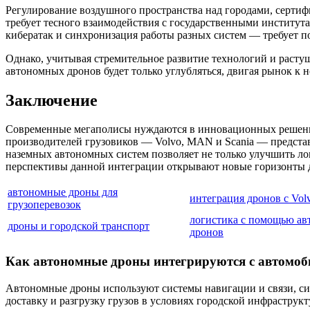
Регулирование воздушного пространства над городами, сертиф
требует тесного взаимодействия с государственными институт
кибератак и синхронизация работы разных систем — требует п
Однако, учитывая стремительное развитие технологий и расту
автономных дронов будет только углубляться, двигая рынок к 
Заключение
Современные мегаполисы нуждаются в инновационных решения
производителей грузовиков — Volvo, MAN и Scania — представ
наземных автономных систем позволяет не только улучшить ло
перспективы данной интеграции открывают новые горизонты д
автономные дроны для
интеграция дронов с Vol
грузоперевозок
логистика с помощью а
дроны и городской транспорт
дронов
Как автономные дроны интегрируются с автомоб
Автономные дроны используют системы навигации и связи, си
доставку и разгрузку грузов в условиях городской инфрастру