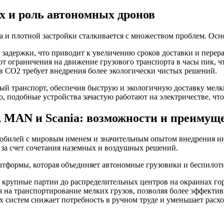
х и роль автономных дронов
а и плотной застройки сталкивается с множеством проблем. Осн
адержки, что приводит к увеличению сроков доставки и перера
т ограничения на движение грузового транспорта в часы пик, ч
 СО2 требует внедрения более экологически чистых решений.
й транспорт, обеспечив быструю и экологичную доставку мелки
, подобные устройства зачастую работают на электричестве, что
, MAN и Scania: возможности и преимущ
мобилей с мировым именем и значительным опытом внедрения и
за счет сочетания наземных и воздушных решений.
платформы, которая объединяет автономные грузовики и беспило
 крупные партии до распределительных центров на окраинах гор
на транспортирование мелких грузов, позволяя более эффективн
 систем снижает потребность в ручном труде и уменьшает расхо