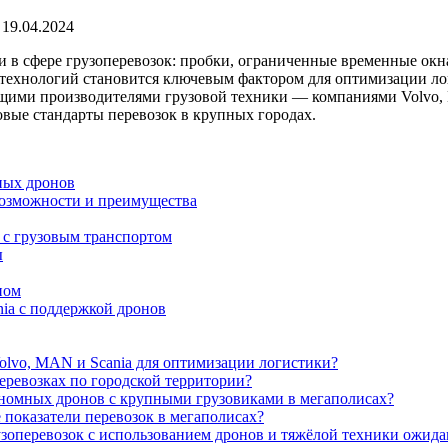
19.04.2024
в сфере грузоперевозок: пробки, ограниченные временные окна
 технологий становится ключевым фактором для оптимизации ло
щими производителями грузовой техники — компаниями Volvo, M
овые стандарты перевозок в крупных городах.
ных дронов
возможности и преимущества
с грузовым транспортом
ы
пом
ia с поддержкой дронов
lvo, MAN и Scania для оптимизации логистики?
еревозках по городской территории?
ономных дронов с крупными грузовиками в мегаполисах?
 показатели перевозок в мегаполисах?
зоперевозок с использованием дронов и тяжёлой техники ожид