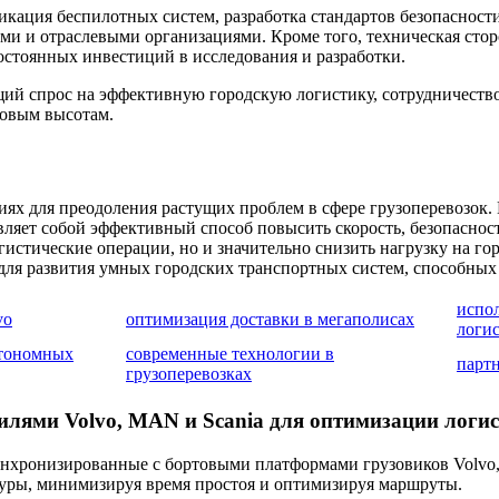
икация беспилотных систем, разработка стандартов безопасност
ами и отраслевыми организациями. Кроме того, техническая сто
остоянных инвестиций в исследования и разработки.
щий спрос на эффективную городскую логистику, сотрудничеств
новым высотам.
х для преодоления растущих проблем в сфере грузоперевозок.
ляет собой эффективный способ повысить скорость, безопаснос
гистические операции, но и значительно снизить нагрузку на г
ля развития умных городских транспортных систем, способных 
испо
vo
оптимизация доставки в мегаполисах
логи
втономных
современные технологии в
партн
грузоперевозках
илями Volvo, MAN и Scania для оптимизации логи
нхронизированные с бортовыми платформами грузовиков Volvo,
ктуры, минимизируя время простоя и оптимизируя маршруты.