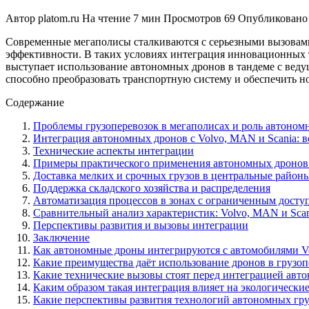
Автор
platom.ru
На чтение
7 мин
Просмотров
69
Опубликовано
Современные мегаполисы сталкиваются с серьезными вызовами 
эффективности. В таких условиях интеграция инновационных
выступает использование автономных дронов в тандеме с веду
способно преобразовать транспортную систему и обеспечить н
Содержание
Проблемы грузоперевозок в мегаполисах и роль автоном
Интеграция автономных дронов с Volvo, MAN и Scania: 
Технические аспекты интеграции
Примеры практического применения автономных дронов 
Доставка мелких и срочных грузов в центральные район
Поддержка складского хозяйства и распределения
Автоматизация процессов в зонах с ограниченным досту
Сравнительный анализ характеристик: Volvo, MAN и Scan
Перспективы развития и вызовы интеграции
Заключение
Как автономные дроны интегрируются с автомобилями Vo
Какие преимущества даёт использование дронов в грузоп
Какие технические вызовы стоят перед интеграцией авт
Каким образом такая интеграция влияет на экологические
Какие перспективы развития технологий автономных гру