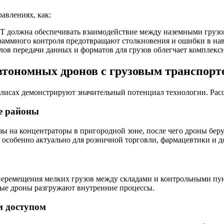
авлениях, как:
IT должна обеспечивать взаимодействие между наземными груз
аммного контроля предотвращают столкновения и ошибки в навиг
ов передачи данных и форматов для грузов облегчает комплекс
тономных дронов с грузовым транспорт
лисах демонстрируют значительный потенциал технологии. Рас
е районы
 на концентраторы в пригородной зоне, после чего дроны берут
то особенно актуально для розничной торговли, фармацевтики и 
перемещения мелких грузов между складами и контрольными пун
ные дроны разгружают внутренние процессы.
м доступом