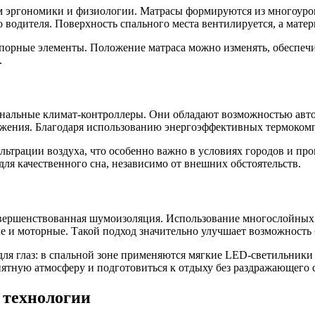
 эргономики и физиологии. Матрасы формируются из многоуров
 водителя. Поверхность спального места вентилируется, а мат
орные элементы. Положение матраса можно изменять, обеспечив
.
нальные климат-контроллеры. Они обладают возможностью авто
движения. Благодаря использованию энергоэффективных термоко
льтрации воздуха, что особенно важно в условиях городов и 
для качественного сна, независимо от внешних обстоятельств.
совершенствованная шумоизоляция. Использование многослойны
и моторные. Такой подход значительно улучшает возможность б
я глаз: в спальной зоне применяются мягкие LED-светильники
ятную атмосферу и подготовиться к отдыху без раздражающего с
 технологии