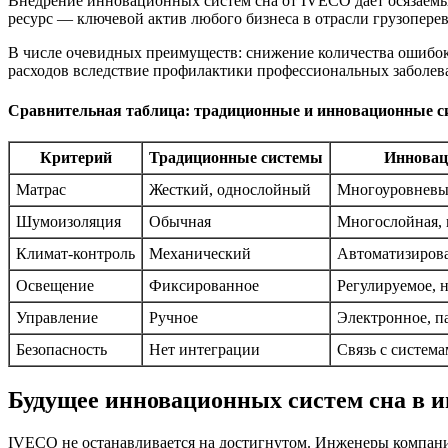
Внедрение инновационных систем сна от IVECO дает осязаемые
ресурс — ключевой актив любого бизнеса в отрасли грузоперев
В числе очевидных преимуществ: снижение количества ошибок
расходов вследствие профилактики профессиональных заболев
Сравнительная таблица: традиционные и инновационные с
Критерий
Традиционные системы
Инновац
Матрас
Жесткий, однослойный
Многоуровневы
Шумоизоляция
Обычная
Многослойная, 
Климат-контроль
Механический
Автоматизиров
Освещение
Фиксированное
Регулируемое, 
Управление
Ручное
Электронное, п
Безопасность
Нет интеграции
Связь с систем
Будущее инновационных систем сна в 
IVECO не останавливается на достигнутом. Инженеры компан