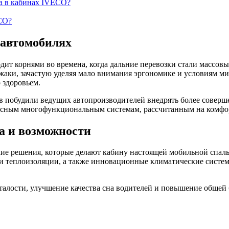
а в кабинах IVECO?
CO?
 автомобилях
дит корнями во времена, когда дальние перевозки стали массовы
аки, зачастую уделяя мало внимания эргономике и условиям мик
 здоровьем.
в побудили ведущих автопроизводителей внедрять более соверш
ексным многофункциональным системам, рассчитанным на комфо
а и возможности
ие решения, которые делают кабину настоящей мобильной спаль
и теплоизоляции, а также инновационные климатические систе
алости, улучшение качества сна водителей и повышение общей 