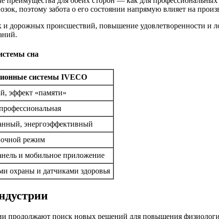
 преимущества для обеих сторон — как для профессиональных в
озок, поэтому забота о его состоянии напрямую влияет на произ
 и дорожных происшествий, повышение удовлетворенности и ло
аний.
истемы сна
ионные системы IVECO
й, эффект «памяти»
профессиональная
анный, энергоэффективный
ночной режим
анель и мобильное приложение
ами охраны и датчиками здоровья
индустрии
ии продолжают поиск новых решений для повышения физиологич