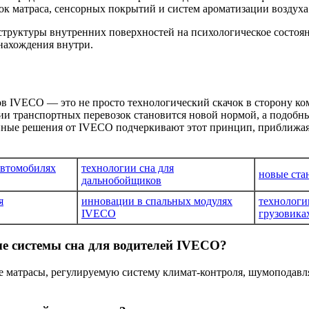
к матраса, сенсорных покрытий и систем ароматизации воздуха
структуры внутренних поверхностей на психологическое состояни
нахождения внутри.
 IVECO — это не просто технологический скачок в сторону комфо
трии транспортных перевозок становится новой нормой, а подоб
нные решения от IVECO подчеркивают этот принцип, приближая 
автомобилях
технологии сна для
новые ста
дальнобойщиков
я
инновации в спальных модулях
технологи
IVECO
грузовика
е системы сна для водителей IVECO?
матрасы, регулируемую систему климат-контроля, шумоподавля