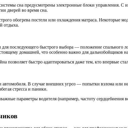
системы сна предусмотрены электронные блоки управления. С 
ии дверей во время сна.
трого обогрева постели или охлаждения матраса. Некоторые м
й отдыха.
для последующего быстрого выбора — положение спального лож
астоящему домашней, что особенно важно для дальнобойщиков н
йна позволяет быстро адаптироваться даже тем, кто впервые с
и автомобиля. В случае внешних угроз — попытки взлома или н
бегая стресса и паники.
важные параметры водителя (например, частоту сердцебиения во
чиков