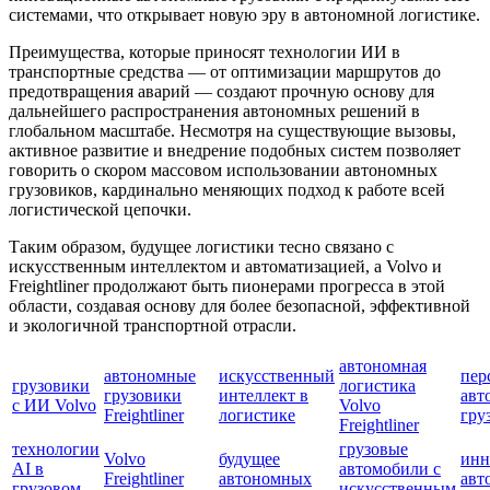
системами, что открывает новую эру в автономной логистике.
Преимущества, которые приносят технологии ИИ в
транспортные средства — от оптимизации маршрутов до
предотвращения аварий — создают прочную основу для
дальнейшего распространения автономных решений в
глобальном масштабе. Несмотря на существующие вызовы,
активное развитие и внедрение подобных систем позволяет
говорить о скором массовом использовании автономных
грузовиков, кардинально меняющих подход к работе всей
логистической цепочки.
Таким образом, будущее логистики тесно связано с
искусственным интеллектом и автоматизацией, а Volvo и
Freightliner продолжают быть пионерами прогресса в этой
области, создавая основу для более безопасной, эффективной
и экологичной транспортной отрасли.
автономная
автономные
искусственный
пер
грузовики
логистика
грузовики
интеллект в
авт
с ИИ Volvo
Volvo
Freightliner
логистике
гру
Freightliner
технологии
грузовые
Volvo
будущее
инн
AI в
автомобили с
Freightliner
автономных
авт
грузовом
искусственным