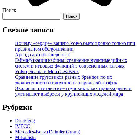
Поиск
Поиск
Свежие записи
Почему «сердце» вашего Volvo бьется ровно только при
правильном обслуживании
Аренда авто без переплат
Геймификация кабины: сравнение мультимедийных
систем и игровых функций в современных тягачах
Volvo, Scania и Mercedes-Benz
Сравнение грузовиков разных брендов по их
экологичности и влиянию на городской трафик
Экология и гигантские грузовики: как производители
уменьшают выбросы у крупнейших моделей мира
Рубрики
Dongfeng
IVECO
Mercedes-Benz (Daimler Group)
Mitsubishi