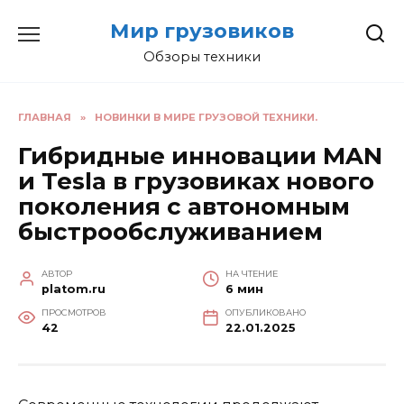
Перейти
Мир грузовиков
к
содержанию
Обзоры техники
ГЛАВНАЯ
»
НОВИНКИ В МИРЕ ГРУЗОВОЙ ТЕХНИКИ.
Гибридные инновации MAN
и Tesla в грузовиках нового
поколения с автономным
быстрообслуживанием
АВТОР
НА ЧТЕНИЕ
platom.ru
6 мин
ПРОСМОТРОВ
ОПУБЛИКОВАНО
42
22.01.2025