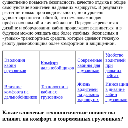
существенно повысить безопасность, качество отдыха и общее
самочувствие водителей на дальних маршрутах. В результате
растет не только производительность, но и уровень
удовлетворенности работой, что немаловажно для
профессиональной и личной жизни. Передовые решения в
дизайне и оборудовании кабин продолжают развиваться, и в
будущем можно ожидать еще более удобных, безопасных и
«умных» транспортных средств, которые сделают тяжелую
работу дальнобойщика более комфортной и защищенной.
Удобство
Эволюция
Современые
водителей
Комфорт
кабин
кабины для
при
дальнобойщиков
грузовиков
грузовиков
дальних
рейсах
Жизнь
Инноваци
Влияние
Технологии в
водителей
в дизайне
комфорта на
кабинах
на дальних
кабин
дальнобойщиков
грузовиков
маршрутах
грузовиков
Какие ключевые технологические новшества
влияют на комфорт в современных грузовиках?