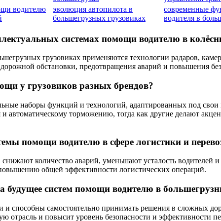
ощи водителю
эволюция автопилота в
современные фу
й
большегрузных грузовиках
водителя в боль
еллектуальных системах помощи водителю в колёс
егрузных грузовиках применяются технологии радаров, камер, 
а дорожной обстановки, предотвращения аварий и повышения бе
ощи у грузовиков разных брендов?
ьные наборы функций и технологий, адаптированных под свои 
 и автоматическому торможению, тогда как другие делают акце
емы помощи водителю в сфере логистики и перево
снижают количество аварий, уменьшают усталость водителей и 
и повышению общей эффективности логистических операций.
 на будущее систем помощи водителю в большегруз
и и способны самостоятельно принимать решения в сложных до
ю отрасль и повысит уровень безопасности и эффективности пе