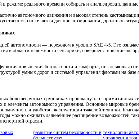
в режиме реального времени собирать и анализировать данные,
стично автономного движения и высокая степень кастомизации
кусственного интеллекта для прогнозирования дорожных ситуа
овиках
ей автономности — переходом к уровню SAE 4-5. Это означает, 
ития в области надежности сенсорики, совершенствование алгор
ункция повышения безопасности и комфорта, позволяющая сниж
труктурой умных дорог и системой управления флотами на базе
ных большегрузных грузовиках прошла путь от примитивных с
 и элементы автономного управления. Основные мировые бренды
ономичность и удобство эксплуатации тяжелой техники. Благода
 годы можно ожидать дальнейшее расширение возможностей таки
анспортной отрасли.
узовых
развитие систем безопасности в
технологии авт
большегрузах
управления тра