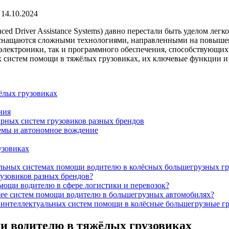
14.10.2024
Driver Assistance Systems) давно перестали быть уделом легко
снащаются сложными технологиями, направленными на повышени
электроники, так и программного обеспечения, способствующих
 систем помощи в тяжёлых грузовиках, их ключевые функции и 
ёлых грузовиках
ния
рных систем грузовиков разных брендов
емы и автономное вождение
узовиках
альных системах помощи водителю в колёсных большегрузных гр
узовиков разных брендов?
мощи водителю в сфере логистики и перевозок?
ущее систем помощи водителю в большегрузных автомобилях?
 интеллектуальных систем помощи в колёсные большегрузные г
и водителю в тяжёлых грузовиках