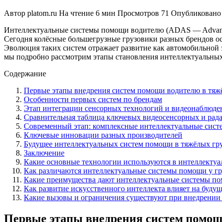
Автор
platom.ru
На чтение
6 мин
Просмотров
71
Опубликовано
Интеллектуальные системы помощи водителю (ADAS — Advanced 
Сегодня колёсные большегрузные грузовики разных брендов о
Эволюция таких систем отражает развитие как автомобильной 
мы подробно рассмотрим этапы становления интеллектуальных
Содержание
Первые этапы внедрения систем помощи водителю в тяж
Особенности первых систем по брендам
Этап интеграции сенсорных технологий и видеонаблюде
Сравнительная таблица ключевых видеосенсорных и рада
Современный этап: комплексные интеллектуальные сист
Ключевые инновации разных производителей
Будущее интеллектуальных систем помощи в тяжёлых гр
Заключение
Какие основные технологии используются в интеллекту
Как различаются интеллектуальные системы помощи у гр
Какие преимущества дают интеллектуальные системы по
Как развитие искусственного интеллекта влияет на буд
Какие вызовы и ограничения существуют при внедрении
Первые этапы внедрения систем помощ