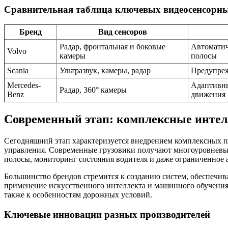
Сравнительная таблица ключевых видеосенсорны
Бренд
Вид сенсоров
Радар, фронтальная и боковые
Автоматич
Volvo
камеры
полосы
Scania
Ультразвук, камеры, радар
Предупреж
Mercedes-
Адаптивны
Радар, 360° камеры
Benz
движения
Современный этап: комплексные интел
Сегодняшний этап характеризуется внедрением комплексных па
управления. Современные грузовики получают многоуровневые
полосы, мониторинг состояния водителя и даже ограниченное 
Большинство брендов стремится к созданию систем, обеспечи
применение искусственного интеллекта и машинного обучения 
также к особенностям дорожных условий.
Ключевые инновации разных производителей