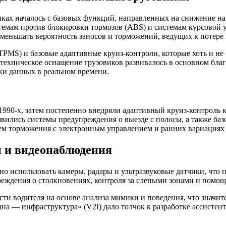
ках началось с базовых функций, направленных на снижение на
стемам против блокировки тормозов (ABS) и системам курсовой 
уменьшать вероятность заносов и торможений, ведущих к потере 
TPMS) и базовые адаптивные круиз-контроли, которые хоть и н
 техническое оснащение грузовиков развивалось в основном благ
и данных в реальном времени.
990-х, затем постепенно внедряли адаптивный круиз-контроль к
оявились системы предупреждения о выезде с полосы, а также баз
ем торможения с электронным управлением и ранних вариациях 
й и видеонаблюдения
вно использовать камеры, радары и ультразвуковые датчики, что
реждения о столкновениях, контроля за слепыми зонами и помо
сти водителя на основе анализа мимики и поведения, что значи
 инфраструктура» (V2I) дало толчок к разработке ассистентов