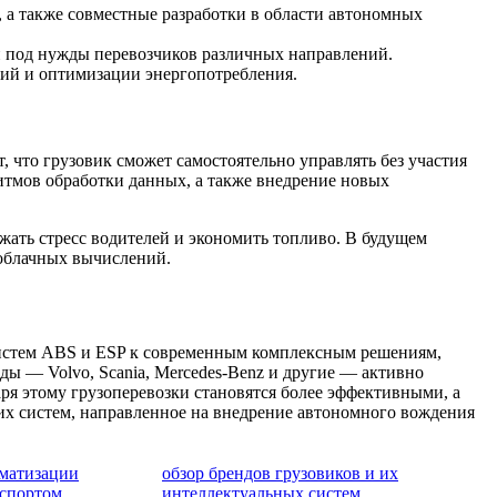
 а также совместные разработки в области автономных
 под нужды перевозчиков различных направлений.
ций и оптимизации энергопотребления.
что грузовик сможет самостоятельно управлять без участия
итмов обработки данных, а также внедрение новых
ать стресс водителей и экономить топливо. В будущем
 облачных вычислений.
истем ABS и ESP к современным комплексным решениям,
 — Volvo, Scania, Mercedes-Benz и другие — активно
ря этому грузоперевозки становятся более эффективными, а
х систем, направленное на внедрение автономного вождения
оматизации
обзор брендов грузовиков и их
нспортом
интеллектуальных систем