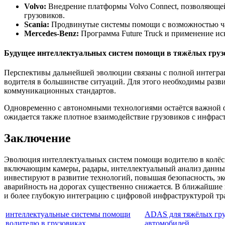
Volvo:
Внедрение платформы Volvo Connect, позволяющей 
грузовиков.
Scania:
Продвинутые системы помощи с возможностью ча
Mercedes-Benz:
Программа Future Truck и применение ис
Будущее интеллектуальных систем помощи в тяжёлых груз
Перспективы дальнейшей эволюции связаны с полной интеграци
водителя в большинстве ситуаций. Для этого необходимы разв
коммуникационных стандартов.
Одновременно с автономными технологиями остаётся важной ф
ожидается также плотное взаимодействие грузовиков с инфрас
Заключение
Эволюция интеллектуальных систем помощи водителю в колёс
включающим камеры, радары, интеллектуальный анализ данных
инвестируют в развитие технологий, повышая безопасность, эк
аварийность на дорогах существенно снижается. В ближайшие
и более глубокую интеграцию с цифровой инфраструктурой тр
интеллектуальные системы помощи
ADAS для тяжёлых гр
водителю в грузовиках
автомобилей