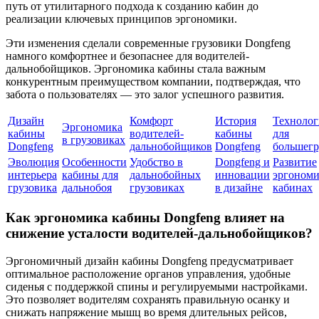
путь от утилитарного подхода к созданию кабин до
реализации ключевых принципов эргономики.
Эти изменения сделали современные грузовики Dongfeng
намного комфортнее и безопаснее для водителей-
дальнобойщиков. Эргономика кабины стала важным
конкурентным преимуществом компании, подтверждая, что
забота о пользователях — это залог успешного развития.
Дизайн
Комфорт
История
Техноло
Эргономика
кабины
водителей-
кабины
для
в грузовиках
Dongfeng
дальнобойщиков
Dongfeng
большегр
Эволюция
Особенности
Удобство в
Dongfeng и
Развитие
интерьера
кабины для
дальнобойных
инновации
эргономи
грузовика
дальнобоя
грузовиках
в дизайне
кабинах
Как эргономика кабины Dongfeng влияет на
снижение усталости водителей-дальнобойщиков?
Эргономичный дизайн кабины Dongfeng предусматривает
оптимальное расположение органов управления, удобные
сиденья с поддержкой спины и регулируемыми настройками.
Это позволяет водителям сохранять правильную осанку и
снижать напряжение мышц во время длительных рейсов,