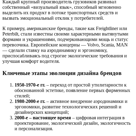
Каждый крупный производитель грузовиков развивал
собственный «визуальный язык», способный мгновенно
выделить их продукт в потоке транспортных средств и
вызвать эмоциональный отклик у потребителей.
К примеру, американские бренды, такие как Freightliner или
Peterbilt, стали известны своими характерными вытянутыми
формами и украшениями, подчеркивающими мощь и статус
перевозчика. Европейские концерны — Volvo, Scania, MAN
— сделали ставку на аэродинамику и эргономику,
приспосабливаясь под строгие экологические требования и
улучшая комфорт водителя.
Ключевые этапы эволюции дизайна брендов
1950-1970-е гг.
– переход от простой утилитарности к
обоснованной эстетике, появление первых фирменных
стилей;
1980-2000-е гг.
– активное внедрение аэродинамики и
эргономики, развитие технологических решений и
дизайнерских концепций;
2000-е – настоящее время
– цифровая интеграция в
проектирование, экологический дизайн, экологичность
и персонализация.