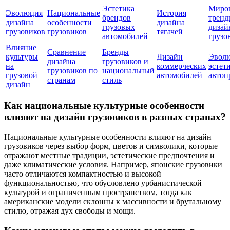
Эстетика
Миро
Эволюция
Национальные
История
брендов
тренд
дизайна
особенности
дизайна
грузовых
дизай
грузовиков
грузовиков
тягачей
автомобилей
грузо
Влияние
Сравнение
Бренды
культуры
Дизайн
Эвол
дизайна
грузовиков и
на
коммерческих
эстет
грузовиков по
национальный
грузовой
автомобилей
автоп
странам
стиль
дизайн
Как национальные культурные особенности
влияют на дизайн грузовиков в разных странах?
Национальные культурные особенности влияют на дизайн
грузовиков через выбор форм, цветов и символики, которые
отражают местные традиции, эстетические предпочтения и
даже климатические условия. Например, японские грузовики
часто отличаются компактностью и высокой
функциональностью, что обусловлено урбанистической
культурой и ограниченным пространством, тогда как
американские модели склонны к массивности и брутальному
стилю, отражая дух свободы и мощи.