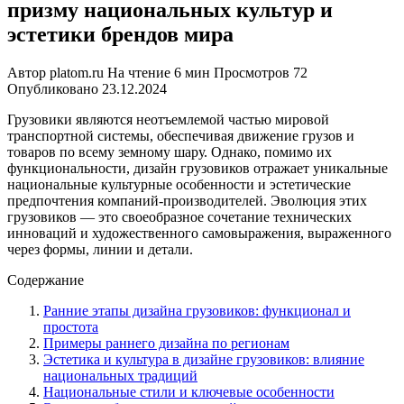
призму национальных культур и
эстетики брендов мира
Автор
platom.ru
На чтение
6 мин
Просмотров
72
Опубликовано
23.12.2024
Грузовики являются неотъемлемой частью мировой
транспортной системы, обеспечивая движение грузов и
товаров по всему земному шару. Однако, помимо их
функциональности, дизайн грузовиков отражает уникальные
национальные культурные особенности и эстетические
предпочтения компаний-производителей. Эволюция этих
грузовиков — это своеобразное сочетание технических
инноваций и художественного самовыражения, выраженного
через формы, линии и детали.
Содержание
Ранние этапы дизайна грузовиков: функционал и
простота
Примеры раннего дизайна по регионам
Эстетика и культура в дизайне грузовиков: влияние
национальных традиций
Национальные стили и ключевые особенности