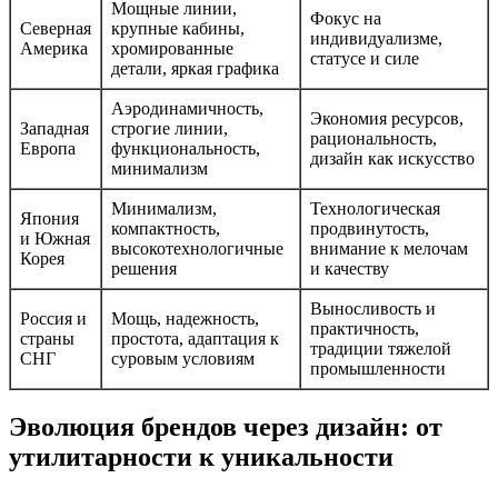
Мощные линии,
Фокус на
Северная
крупные кабины,
индивидуализме,
Америка
хромированные
статусе и силе
детали, яркая графика
Аэродинамичность,
Экономия ресурсов,
Западная
строгие линии,
рациональность,
Европа
функциональность,
дизайн как искусство
минимализм
Минимализм,
Технологическая
Япония
компактность,
продвинутость,
и Южная
высокотехнологичные
внимание к мелочам
Корея
решения
и качеству
Выносливость и
Россия и
Мощь, надежность,
практичность,
страны
простота, адаптация к
традиции тяжелой
СНГ
суровым условиям
промышленности
Эволюция брендов через дизайн: от
утилитарности к уникальности