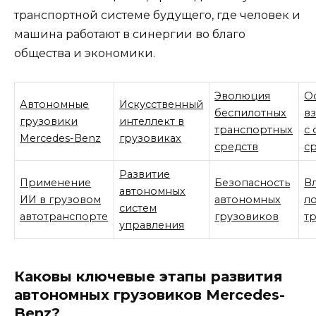
транспортной системе будущего, где человек и
машина работают в синергии во благо
общества и экономики.
Эволюция
О
Автономные
Искусственный
беспилотных
в
грузовики
интеллект в
транспортных
с
Mercedes-Benz
грузовиках
средств
с
Развитие
Применение
Безопасность
В
автономных
ИИ в грузовом
автономных
ло
систем
автотранспорте
грузовиков
т
управления
Каковы ключевые этапы развития
автономных грузовиков Mercedes-
Benz?