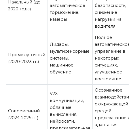
Начальный (до
автоматическое
безопасность,
2020 года)
торможение,
снижение
камеры
нагрузки на
водителя
Полное
Лидары,
автоматическо
мультисенсорные
управление в
Промежуточный
системы,
некоторых
(2020-2023 гг.)
машинное
ситуациях,
обучение
улучшенное
восприятие
Осознанное
V2X
взаимодейств
коммуникации,
с окружающей
облачные
Современный
средой,
вычисления,
(2024-2025 гг.)
предсказание 
нейросети,
адаптация,
предсказательная