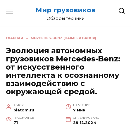
Перейти
Мир грузовиков
к
содержанию
Обзоры техники
ГЛАВНАЯ
»
MERCEDES-BENZ (DAIMLER GROUP)
Эволюция автономных
грузовиков Mercedes-Benz:
от искусственного
интеллекта к осознанному
взаимодействию с
окружающей средой.
АВТОР
НА ЧТЕНИЕ
platom.ru
7 мин
ПРОСМОТРОВ
ОПУБЛИКОВАНО
71
29.12.2024