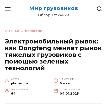
Перейти
Мир грузовиков
к
содержанию
Обзоры техники
ГЛАВНАЯ
»
DONGFENG
Электромобильный рывок:
как Dongfeng меняет рынок
тяжелых грузовиков с
помощью зеленых
технологий
АВТОР
НА ЧТЕНИЕ
platom.ru
6 мин
ПРОСМОТРОВ
ОПУБЛИКОВАНО
64
04.01.2025