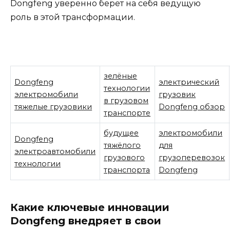
Dongfeng уверенно берет на себя ведущую
роль в этой трансформации.
зелёные
Dongfeng
электрический
технологии
электромобили
грузовик
в грузовом
тяжелые грузовики
Dongfeng обзор
транспорте
будущее
электромобили
Dongfeng
тяжёлого
для
электроавтомобили
грузового
грузоперевозок
технологии
транспорта
Dongfeng
Какие ключевые инновации
Dongfeng внедряет в свои