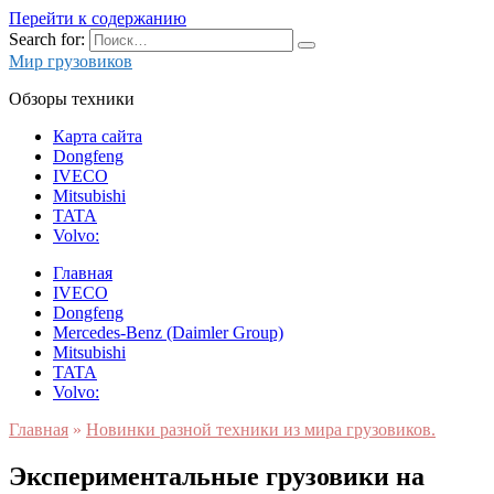
Перейти к содержанию
Search for:
Мир грузовиков
Обзоры техники
Карта сайта
Dongfeng
IVECO
Mitsubishi
TATA
Volvo:
Главная
IVECO
Dongfeng
Mercedes-Benz (Daimler Group)
Mitsubishi
TATA
Volvo:
Главная
»
Новинки разной техники из мира грузовиков.
Экспериментальные грузовики на