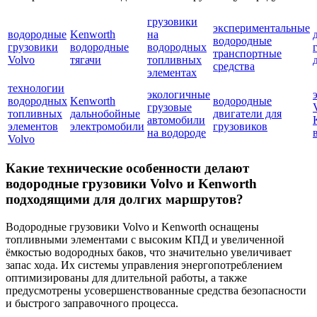
грузовики
экспериментальные
водородные
Kenworth
на
водородные
грузовики
водородные
водородных
транспортные
Volvo
тягачи
топливных
средства
элементах
технологии
экологичные
водородных
Kenworth
водородные
грузовые
топливных
дальнобойные
двигатели для
автомобили
элементов
электромобили
грузовиков
на водороде
Volvo
Какие технические особенности делают
водородные грузовики Volvo и Kenworth
подходящими для долгих маршрутов?
Водородные грузовики Volvo и Kenworth оснащены
топливными элементами с высоким КПД и увеличенной
ёмкостью водородных баков, что значительно увеличивает
запас хода. Их системы управления энергопотреблением
оптимизированы для длительной работы, а также
предусмотрены усовершенствованные средства безопасности
и быстрого заправочного процесса.