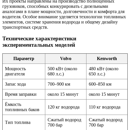
Их проекты направлены на производство полноценных
грузовиков, способных конкурировать с дизельными
аналогами в плане мощности, долговечности и комфорта для
водителя. Особое внимание уделяется технологии топливных
элементов, системе хранения водорода и общему дизайну
транспортных средств.
Технические характеристики
экспериментальных моделей
Параметр
Volvo
Kenworth
Мощность
500 кВт (около
480 кВт (около
двигателя
680 л.с.)
650 л.с.)
Запас хода
700–900 км
600–850 км
Время заправки
около 15 минут
около 15 минут
Ёмкость
120 кг водорода
110 кг водорода
топливных баков
Сжатый водород
Сжатый водород
Тип топлива
700 бар
700 бар