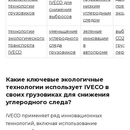
IVECO для
технологии
низким
поезд
снижения
грузовиков
углеродным
эколо
выбросов
следом
технологии
уменьшение
зеленые
выбр
экологического
углеродного
инновации
CO2 в
транспорта
следа
в
грузо
IVECO
грузовиков
автопроме
перев
Какие ключевые экологичные
технологии использует IVECO в
своих грузовиках для снижения
углеродного следа?
IVECO применяет ряд инновационных
технологий, включая использование