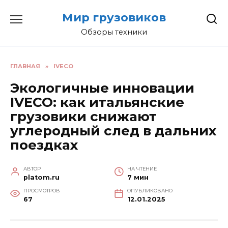
Перейти
Мир грузовиков
к
содержанию
Обзоры техники
ГЛАВНАЯ
»
IVECO
Экологичные инновации
IVECO: как итальянские
грузовики снижают
углеродный след в дальних
поездках
АВТОР
НА ЧТЕНИЕ
platom.ru
7 мин
ПРОСМОТРОВ
ОПУБЛИКОВАНО
67
12.01.2025