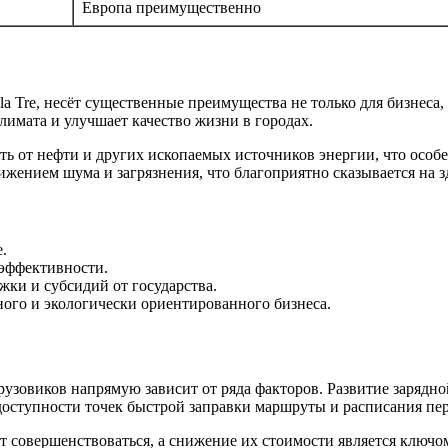
Европа преимущественно
kola Tre, несёт существенные преимущества не только для бизне
лимата и улучшает качество жизни в городах.
ть от нефти и других ископаемых источников энергии, что особе
ижением шума и загрязнения, что благоприятно сказывается на з
.
оэффективности.
ки и субсидий от государства.
ого и экологически ориентированного бизнеса.
узовиков напрямую зависит от ряда факторов. Развитие зарядн
доступности точек быстрой заправки маршруты и расписания пе
 совершенствоваться, а снижение их стоимости является ключо