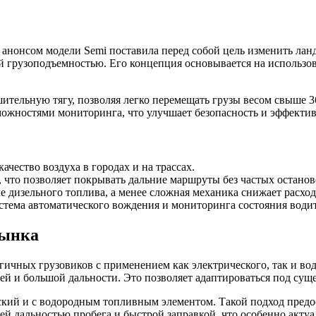
 анонсом модели Semi поставила перед собой цель изменить лан
й грузоподъемностью. Его концепция основывается на использов
ительную тягу, позволяя легко перемещать грузы весом свыше 3
жностями мониторинга, что улучшает безопасность и эффектив
ество воздуха в городах и на трассах.
, что позволяет покрывать дальние маршруты без частых останов
 дизельного топлива, а менее сложная механика снижает расход
тема автоматического вождения и мониторинга состояния водит
рынка
гичных грузовиков с применением как электрического, так и во
ней и большой дальности. Это позволяет адаптироваться под су
ческий и с водородным топливным элементом. Такой подход пред
ей дальностью пробега и быстрой заправкой, что особенно акту