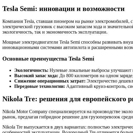
Tesla Semi: инновации и возможности
Компания Tesla, ставшая пионером на рынке электромобилей, с
электрический грузовик с высоким запасом хода и значительно
экологичность, так и экономичность эксплуатации.
Мощные электродвигатели Tesla Semi способны развивать внуш
инновационными системами автопилота и расширенными возмо
Основные преимущества Tesla Semi
Экологичность:
Нулевые локальные выбросы улучшают кач
Высокий запас хода:
До 800 километров на одном заряде
Снижение операционных затрат:
Электричество дешевле
Передовые технологии:
Адаптивный круиз-контроль, сис
Nikola Tre: решения для европейского 
Nikola Motor Company специализируется на производстве эколо
рынок, предлагая гибридное решение для грузоперевозок сред
Nikola Tre выпускается в двух вариантах: полностью электри
особенностей эксплуатации. Водородный Tre отличается больш