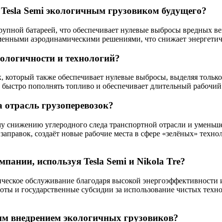
 Tesla Semi экологичным грузовиком будущего?
упной батареей, что обеспечивает нулевые выбросы вредных вещ
енными аэродинамическими решениями, что снижает энергетичес
экологичности и технологий?
 который также обеспечивает нулевые выбросы, выделяя только в
 быстро пополнять топливо и обеспечивает длительный рабочий 
 отрасль грузоперевозок?
у снижению углеродного следа транспортной отрасли и уменьше
аправок, создаёт новые рабочие места в сфере «зелёных» техно
ании, используя Tesla Semi и Nikola Tre?
ическое обслуживание благодаря высокой энергоэффективности
ты и государственные субсидии за использование чистых техно
ым внедрением экологичных грузовиков?