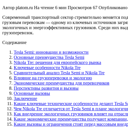
Автор
platom.ru
На чтение
6 мин
Просмотров
67
Опубликовано
Современный транспортный сектор стремительно меняется под
грузовым перевозкам — одному из ключевых источников загр
экологичных и энергоэффективных грузовиков. Среди них выде
грузоперевозок.
Содержание
Tesla Semi: инновации и возможности
Основные преимущества Tesla Semi
Nikola Tre: решения для европейского рынка
Ключевые особенности Nikola Tre
Сравнительный анализ Tesla Semi и Nikola Tre
Влияние на грузоперевозки и экологию
Экономические преимущества для перевозчиков
Перспективы развития и вызовы
Основные вызовы
Заключение
Какие ключевые технические особенности делают Tesla 
Чем Nikola Tre отличается от Tesla Semi в плане экологи
Как внедрение экологичных грузовиков влияет на отрасл
Какие экономические преимущества получают компании, и
Какие вызовы и ограничения стоят перед массовым внед