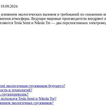
19.09.2024
 влиянием экологических вызовов и требований по снижению вы
язнения атмосферы. Ведущие мировые производители внедряют 
ляются Tesla Semi и Nikola Tre — два перспективных электром
Semi экологичным грузовиком будущего?
чности и технологий?
ь грузоперевозок?
спользуя Tesla Semi и Nikola Tre?
рением экологичных грузовиков?