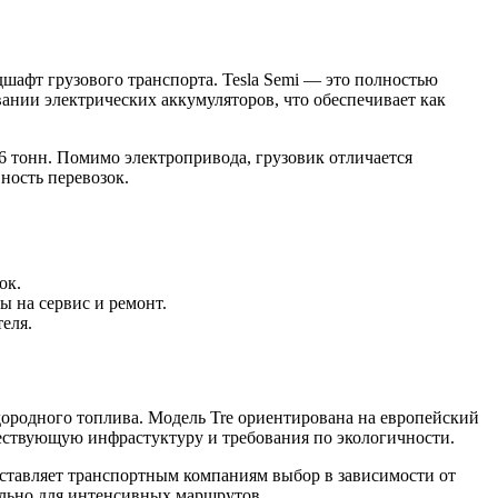
дшафт грузового транспорта. Tesla Semi — это полностью
ании электрических аккумуляторов, что обеспечивает как
6 тонн. Помимо электропривода, грузовик отличается
ность перевозок.
ок.
ы на сервис и ремонт.
еля.
дородного топлива. Модель Tre ориентирована на европейский
ществующую инфрастуктуру и требования по экологичности.
оставляет транспортным компаниям выбор в зависимости от
ально для интенсивных маршрутов.