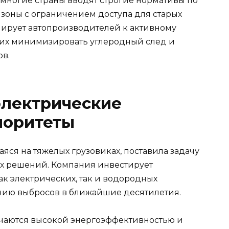
многие страны вводят строгие нормативы по
 зоны с ограничением доступа для старых
улирует автопроизводителей к активному
щих минимизировать углеродный след и
ов.
 электрические
иоритеты
яся на тяжелых грузовиках, поставила задачу
ых решений. Компания инвестирует
ак электрических, так и водородных
ению выбросов в ближайшие десятилетия.
ичаются высокой энергоэффективностью и