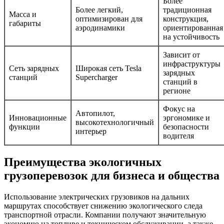
Более
Более легкий,
традиционная
Масса и
оптимизирован для
конструкция,
габариты
аэродинамики
ориентированная
на устойчивость
Зависит от
инфраструктуры
Сеть зарядных
Широкая сеть Tesla
зарядных
станций
Supercharger
станций в
регионе
Фокус на
Автопилот,
Инновационные
эргономике и
высокотехнологичный
функции
безопасности
интерьер
водителя
Преимущества экологичных
грузоперевозок для бизнеса и общества
Использование электрических грузовиков на дальних
маршрутах способствует снижению экологического следа
транспортной отрасли. Компании получают значительную
экономию на топливе и техническом обслуживании, а также