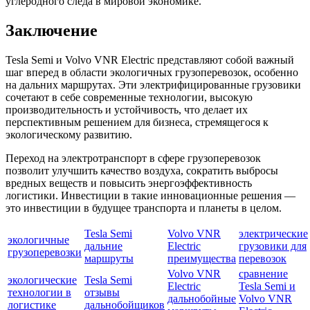
углеродного следа в мировой экономике.
Заключение
Tesla Semi и Volvo VNR Electric представляют собой важный
шаг вперед в области экологичных грузоперевозок, особенно
на дальних маршрутах. Эти электрифицированные грузовики
сочетают в себе современные технологии, высокую
производительность и устойчивость, что делает их
перспективным решением для бизнеса, стремящегося к
экологическому развитию.
Переход на электротранспорт в сфере грузоперевозок
позволит улучшить качество воздуха, сократить выбросы
вредных веществ и повысить энергоэффективность
логистики. Инвестиции в такие инновационные решения —
это инвестиции в будущее транспорта и планеты в целом.
Tesla Semi
Volvo VNR
электрические
экологичные
дальние
Electric
грузовики для
грузоперевозки
маршруты
преимущества
перевозок
Volvo VNR
сравнение
экологические
Tesla Semi
Electric
Tesla Semi и
технологии в
отзывы
дальнобойные
Volvo VNR
логистике
дальнобойщиков