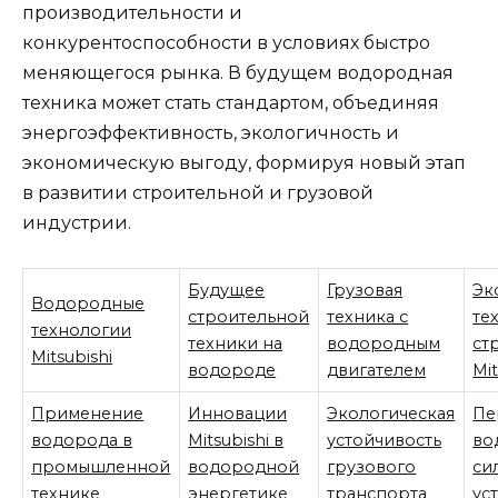
производительности и
конкурентоспособности в условиях быстро
меняющегося рынка. В будущем водородная
техника может стать стандартом, объединяя
энергоэффективность, экологичность и
экономическую выгоду, формируя новый этап
в развитии строительной и грузовой
индустрии.
Будущее
Грузовая
Эк
Водородные
строительной
техника с
те
технологии
техники на
водородным
ст
Mitsubishi
водороде
двигателем
Mit
Применение
Инновации
Экологическая
Пе
водорода в
Mitsubishi в
устойчивость
во
промышленной
водородной
грузового
си
технике
энергетике
транспорта
ус