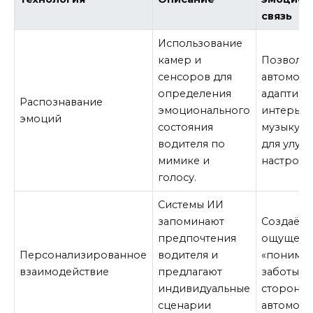
связь
Использование
камер и
Позволяе
сенсоров для
автомоб
определения
адаптиро
Распознавание
эмоционального
интерьер
эмоций
состояния
музыку и
водителя по
для улуч
мимике и
настроен
голосу.
Системы ИИ
запоминают
Создаёт
предпочтения
ощущени
Персонализированное
водителя и
«пониман
взаимодействие
предлагают
заботы с
индивидуальные
стороны
сценарии
автомоби