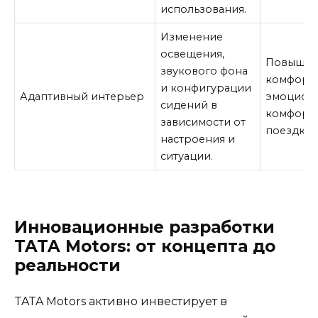
использования.
Изменение
освещения,
Повышае
звукового фона
комфорт 
и конфигурации
Адаптивный интерьер
эмоцион
сидений в
комфорт
зависимости от
поездках
настроения и
ситуации.
Инновационные разработки
TATA Motors: от концепта до
реальности
TATA Motors активно инвестирует в