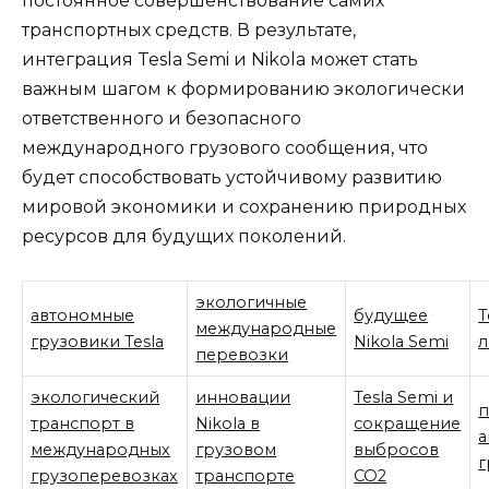
постоянное совершенствование самих
транспортных средств. В результате,
интеграция Tesla Semi и Nikola может стать
важным шагом к формированию экологически
ответственного и безопасного
международного грузового сообщения, что
будет способствовать устойчивому развитию
мировой экономики и сохранению природных
ресурсов для будущих поколений.
экологичные
автономные
будущее
T
международные
грузовики Tesla
Nikola Semi
л
перевозки
экологический
инновации
Tesla Semi и
п
транспорт в
Nikola в
сокращение
а
международных
грузовом
выбросов
г
грузоперевозках
транспорте
CO2