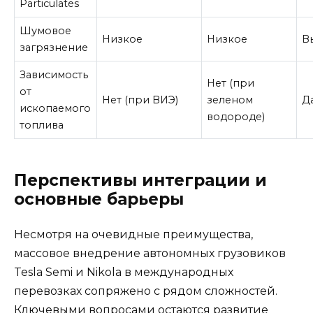
Particulates
Шумовое
Низкое
Низкое
В
загрязнение
Зависимость
Нет (при
от
Нет (при ВИЭ)
зеленом
Д
ископаемого
водороде)
топлива
Перспективы интеграции и
основные барьеры
Несмотря на очевидные преимущества,
массовое внедрение автономных грузовиков
Tesla Semi и Nikola в международных
перевозках сопряжено с рядом сложностей.
Ключевыми вопросами остаются развитие