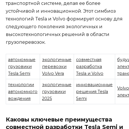
транспортной системе, делая ее более
устойчивой и инновационной. Этот симбиоз
технологий Tesla и Volvo формирует основу для
следующего поколения экологичных и
высокотехнологичных решений в области
грузоперевозок.
автономные
экологичные
совместная
буду
грузовики
перевозки
разработка
элек
Tesla Semi
Volvo Vera
Tesla и Volvo
тран
технологии
экологичные
инновационные
Volvo
автономного
грузовики
решения Tesla
элек
вождения
2025
Semi
Каковы ключевые преимущества
совместной разработки Tesla Semi и