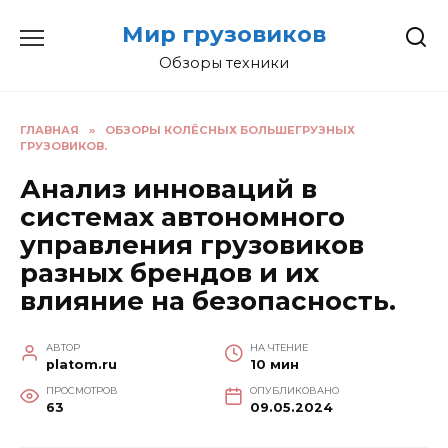
Перейти
Мир грузовиков
к
содержанию
Обзоры техники
ГЛАВНАЯ
»
ОБЗОРЫ КОЛЁСНЫХ БОЛЬШЕГРУЗНЫХ
ГРУЗОВИКОВ.
Анализ инноваций в
системах автономного
управления грузовиков
разных брендов и их
влияние на безопасность.
АВТОР
НА ЧТЕНИЕ
platom.ru
10 мин
ПРОСМОТРОВ
ОПУБЛИКОВАНО
63
09.05.2024