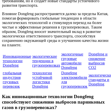
требованиям, но и создает новые стандарты устойчивого
развития транспорта.
Влияние Dongfeng распространяется далеко за пределы Китая,
помогая формировать глобальные тенденции в области
экологических технологий и стимулируя переход на более
чистые и эффективные решения в грузоперевозках. Таким
образом, Dongfeng вносит значительный вклад в развитие
экологически ответственного транспорта, способствуя
сохранению окружающей среды и улучшению качества жизни
на планете.
экологичные
Dongfeng и
Инновационные
экологические
грузовые
снижение
технологии
тенденции в
автомобили
выбросов
Dongfeng
грузоперевозках
Dongfeng
CO2
глобальная
технологии
Dongfeng
экологическ
индустрия
устойчивой
электромобили
стандарты и
грузовых
логистики
для
Dongfeng
перевозок
Dongfeng
грузоперевозок
Как инновационные технологии Dongfeng
способствуют снижению выбросов парниковых
газов в грузоперевозках?