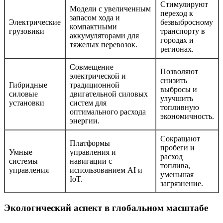
Стимулируют
Модели с увеличенным
переход к
запасом хода и
Электрические
безвыбросному
компактными
грузовики
транспорту в
аккумуляторами для
городах и
тяжелых перевозок.
регионах.
Совмещение
Позволяют
электрической и
снизить
Гибридные
традиционной
выбросы и
силовые
двигательной силовых
улучшить
установки
систем для
топливную
оптимального расхода
экономичность.
энергии.
Сокращают
Платформы
пробеги и
Умные
управления и
расход
системы
навигации с
топлива,
управления
использованием AI и
уменьшая
IoT.
загрязнение.
Экологический аспект в глобальном масштабе