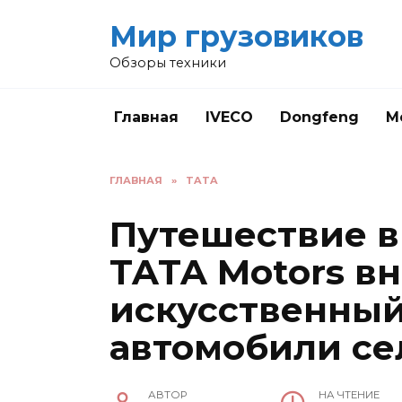
Перейти
Мир грузовиков
к
содержанию
Обзоры техники
Главная
IVECO
Dongfeng
M
ГЛАВНАЯ
»
TATA
Путешествие в
TATA Motors в
искусственный
автомобили се
АВТОР
НА ЧТЕНИЕ