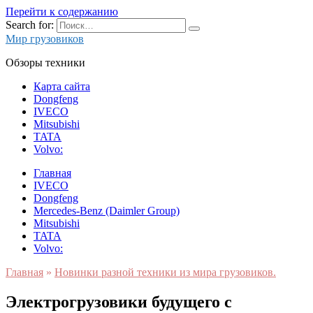
Перейти к содержанию
Search for:
Мир грузовиков
Обзоры техники
Карта сайта
Dongfeng
IVECO
Mitsubishi
TATA
Volvo:
Главная
IVECO
Dongfeng
Mercedes-Benz (Daimler Group)
Mitsubishi
TATA
Volvo:
Главная
»
Новинки разной техники из мира грузовиков.
Электрогрузовики будущего с