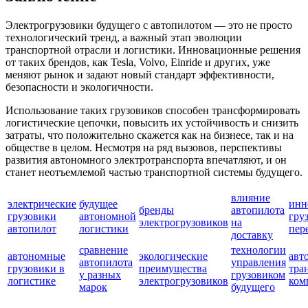
Электрогрузовики будущего с автопилотом — это не просто
технологический тренд, а важный этап эволюции
транспортной отрасли и логистики. Инновационные решения
от таких брендов, как Tesla, Volvo, Einride и других, уже
меняют рынок и задают новый стандарт эффективности,
безопасности и экологичности.
Использование таких грузовиков способен трансформировать
логистические цепочки, повысить их устойчивость и снизить
затраты, что положительно скажется как на бизнесе, так и на
обществе в целом. Несмотря на ряд вызовов, перспективы
развития автономного электротранспорта впечатляют, и он
станет неотъемлемой частью транспортной системы будущего.
влияние
электрические
будущее
инн
бренды
автопилота
грузовики
автономной
гру
электрогрузовиков
на
автопилот
логистики
пер
доставку
сравнение
технологии
автономные
экологические
авт
автопилота
управления
грузовики в
преимущества
тра
у разных
грузовиком
логистике
электрогрузовиков
ком
марок
будущего