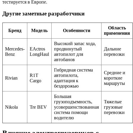
тестируется в Европе.
Другие заметные разработчики
Область
Бренд
Модель
Особенности
применения
Высокий запас хода,
Mercedes-
EActros
продвинутый
Дальние
Benz
LongHaul
автопилот для
перевозки
автобанов
Гибридная система
Средние и
R1T
автопилота,
Rivian
короткие
Cargo
адаптация к
маршруты
бездорожью
Большая
грузоподъемность,
Тяжелые
Nikola
Tre BEV
усовершенствованная
грузовые
система помощи
перевозки
водителю
Влияние электрогрузовиков с