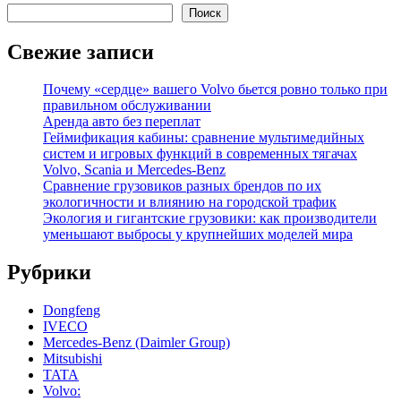
Поиск
Свежие записи
Почему «сердце» вашего Volvo бьется ровно только при
правильном обслуживании
Аренда авто без переплат
Геймификация кабины: сравнение мультимедийных
систем и игровых функций в современных тягачах
Volvo, Scania и Mercedes-Benz
Сравнение грузовиков разных брендов по их
экологичности и влиянию на городской трафик
Экология и гигантские грузовики: как производители
уменьшают выбросы у крупнейших моделей мира
Рубрики
Dongfeng
IVECO
Mercedes-Benz (Daimler Group)
Mitsubishi
TATA
Volvo: