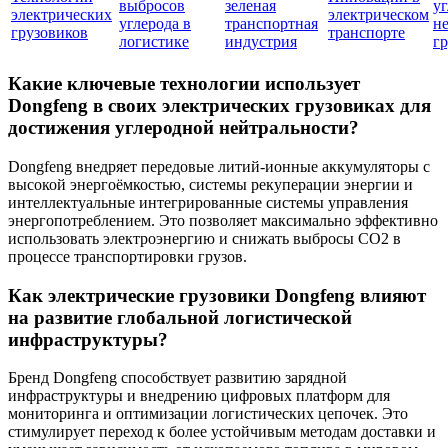
выбросов
зеленая
у
электрических
электрическом
углерода в
транспортная
н
грузовиков
транспорте
логистике
индустрия
г
Какие ключевые технологии использует
Dongfeng в своих электрических грузовиках для
достижения углеродной нейтральности?
Dongfeng внедряет передовые литий-ионные аккумуляторы с
высокой энергоёмкостью, системы рекуперации энергии и
интеллектуальные интегрированные системы управления
энергопотреблением. Это позволяет максимально эффективно
использовать электроэнергию и снижать выбросы CO2 в
процессе транспортировки грузов.
Как электрические грузовики Dongfeng влияют
на развитие глобальной логистической
инфраструктуры?
Бренд Dongfeng способствует развитию зарядной
инфраструктуры и внедрению цифровых платформ для
мониторинга и оптимизации логистических цепочек. Это
стимулирует переход к более устойчивым методам доставки и