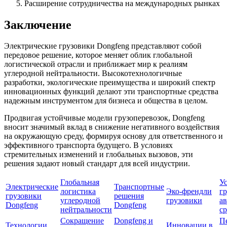
Расширение сотрудничества на международных рынках
Заключение
Электрические грузовики Dongfeng представляют собой
передовое решение, которое меняет облик глобальной
логистической отрасли и приближает мир к реалиям
углеродной нейтральности. Высокотехнологичные
разработки, экологические преимущества и широкий спектр
инновационных функций делают эти транспортные средства
надежным инструментом для бизнеса и общества в целом.
Продвигая устойчивые модели грузоперевозок, Dongfeng
вносит значимый вклад в снижение негативного воздействия
на окружающую среду, формируя основу для ответственного и
эффективного транспорта будущего. В условиях
стремительных изменений и глобальных вызовов, эти
решения задают новый стандарт для всей индустрии.
Глобальная
У
Электрические
Транспортные
логистика
Эко-френдли
гр
грузовики
решения
углеродной
грузовики
а
Dongfeng
Dongfeng
нейтральности
ср
Сокращение
Dongfeng и
П
Технологии
Инновации в