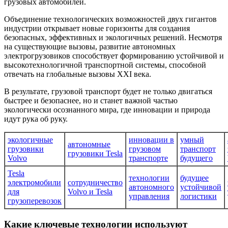
грузовых автомобилей.
Объединение технологических возможностей двух гигантов
индустрии открывает новые горизонты для создания
безопасных, эффективных и экологичных решений. Несмотря
на существующие вызовы, развитие автономных
электрогрузовиков способствует формированию устойчивой и
высокотехнологичной транспортной системы, способной
отвечать на глобальные вызовы XXI века.
В результате, грузовой транспорт будет не только двигаться
быстрее и безопаснее, но и станет важной частью
экологически осознанного мира, где инновации и природа
идут рука об руку.
экологичные
инновации в
умный
автономные
грузовики
грузовом
транспорт
грузовики Tesla
Volvo
транспорте
будущего
Tesla
технологии
будущее
электромобили
сотрудничество
автономного
устойчивой
для
Volvo и Tesla
управления
логистики
грузоперевозок
Какие ключевые технологии используют